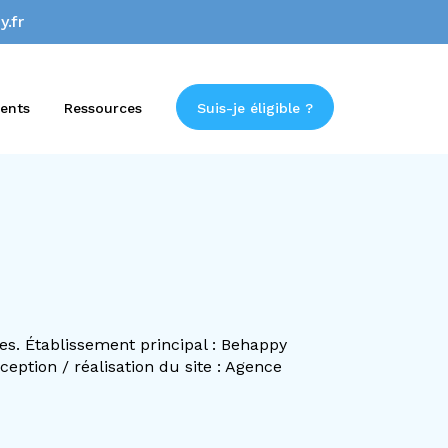
.fr
ents
Ressources
Suis-je éligible ?
les. Établissement principal : Behappy
ption / réalisation du site : Agence