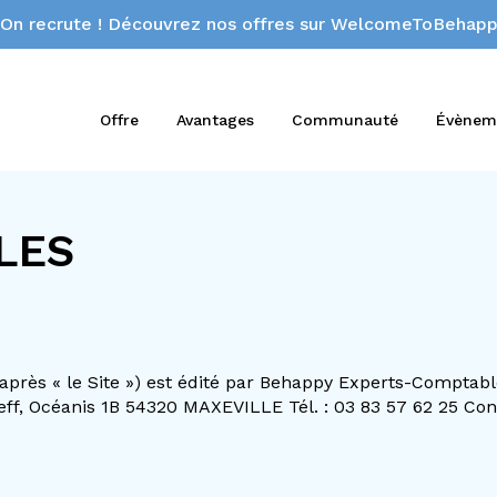
On recrute ! Découvrez nos offres sur WelcomeToBehappy
Offre
Avantages
Communauté
Évènem
LES
i-après « le Site ») est édité par Behappy Experts-Comptab
f, Océanis 1B 54320 MAXEVILLE Tél. : 03 83 57 62 25 Conce