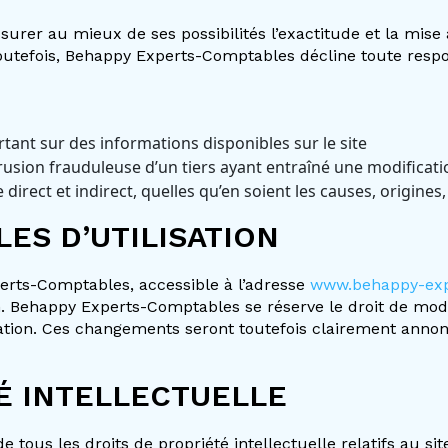
rer au mieux de ses possibilités l’exactitude et la mise 
 Toutefois, Behappy Experts-Comptables décline toute respon
tant sur des informations disponibles sur le site
sion frauduleuse d’un tiers ayant entraîné une modificatio
rect et indirect, quelles qu’en soient les causes, origine
ES D’UTILISATION
perts-Comptables, accessible à l’adresse
www.behappy-expe
on. Behappy Experts-Comptables se réserve le droit de modi
sation. Ces changements seront toutefois clairement annon
É INTELLECTUELLE
tous les droits de propriété intellectuelle relatifs au site