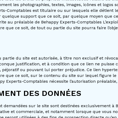
mment les photographies, textes, images, icônes et logos 
rts-Comptables est titulaire ou sur lesquels elle détient 
sur quelque support que ce soit, par quelque moyen que ce
 écrite au préalable de Behappy Experts-Comptables L’expl
 que ce soit, de tout ou partie du site pourra faire l’ob
ou partie du site est autorisée, à titre non exclusif et r
onque justification, et à condition que ce lien ne puisse 
éjoratif ou pouvant lui porter préjudice. Ce lien hyperte
que ce soit, sur le contenu du site sur lequel figure le li
Experts-Comptables nécessite l’autorisation préalable, e
EMENT DES DONNÉES
nt demandées sur le site sont destinées exclusivement à
strative et commerciale, et notamment lorsque que vous 
 seront utilisées à des fins de prospection directe qu’e