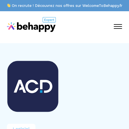
On recrute ! Découvrez nos offres sur WelcomeToBehappy.fr
Logiciel