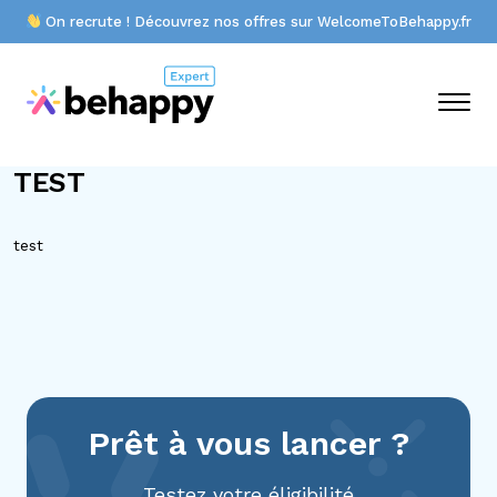
On recrute ! Découvrez nos offres sur WelcomeToBehappy.fr
TEST
test
Prêt à vous lancer ?
Testez votre éligibilité